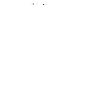
75011 Paris
nailsfournitures@gmail.com
Tel:
01 48 05 39 63
Heures d'ouverture
Lun - Dim: 10:00 - 20:00
Contact