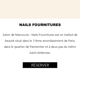
NAILS FOURNITURES
Salon de Manucure - Nails Fournitures est un institut de
beauté situé dans le 11ème arrondissement de Paris,
dans le quartier de Parmentier et à deux pas du métro
Saint-Ambroise.
RÉSERVER
Info
37 Ave Parmentier
75011 Paris
nailsfournitures@gmail.com