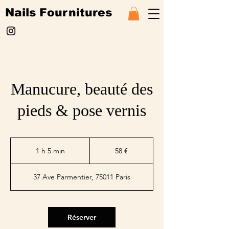
Nails Fournitures
Manucure, beauté des
pieds & pose vernis
58
euros
1 h 5 min
1
58 €
5
m
37 Ave Parmentier, 75011 Paris
i
n
Réserver