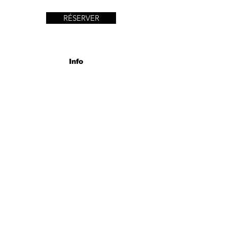
RÉSERVER
Info
37 Ave Parmentier
75011 Paris
nailsfournitures@gmail.com
Tel:
01 48 05 39 63
Heures d'ouverture
Lun - Dim: 10:00 - 20:00
Contact