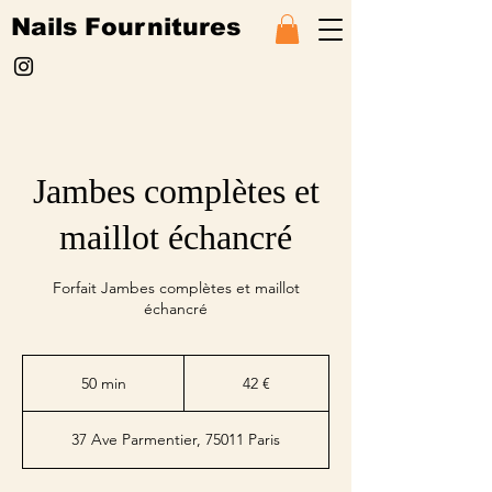
Nails Fournitures
Jambes complètes et
maillot échancré
Forfait Jambes complètes et maillot
échancré
42
euros
50 min
5
42 €
0
m
37 Ave Parmentier, 75011 Paris
i
n