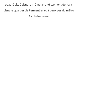
beauté situé dans le 11ème arrondissement de Paris,
dans le quartier de Parmentier et à deux pas du métro
Saint-Ambroise.
RÉSERVER
Info
37 Ave Parmentier
75011 Paris
nailsfournitures@gmail.com
Tel:
01 48 05 39 63
Heures d'ouverture
Lun - Dim: 10:00 - 20:00