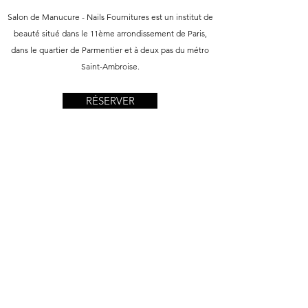
Salon de Manucure - Nails Fournitures est un institut de
beauté situé dans le 11ème arrondissement de Paris,
dans le quartier de Parmentier et à deux pas du métro
Saint-Ambroise.
RÉSERVER
Info
37 Ave Parmentier
75011 Paris
nailsfournitures@gmail.com
Tel:
01 48 05 39 63
Heures d'ouverture