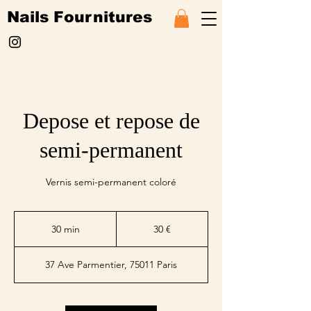
Nails Fournitures
Depose et repose de
semi-permanent
Vernis semi-permanent coloré
30
euros
30 min
3
30 €
0
m
37 Ave Parmentier, 75011 Paris
i
n