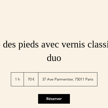
 des pieds avec vernis class
duo
70
euros
1 h
1
70 €
37 Ave Parmentier, 75011 Paris
Réserver