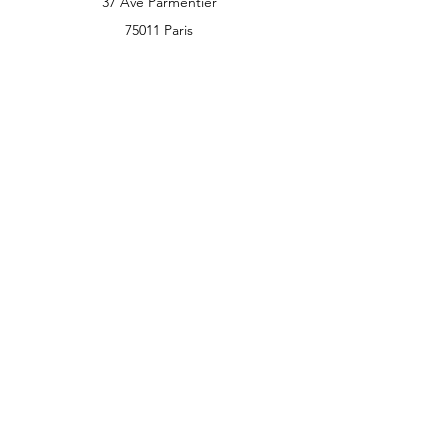
37 Ave Parmentier
75011 Paris
nailsfournitures@gmail.com
Tel:
01 48 05 39 63
Heures d'ouverture
Lun - Dim: 10:00 - 20:00
Contact