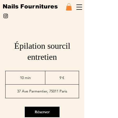
Nails Fournitures
Épilation sourcil
entretien
9
euros
10 min
1
9 €
0
m
37 Ave Parmentier, 75011 Paris
i
n
Réserver